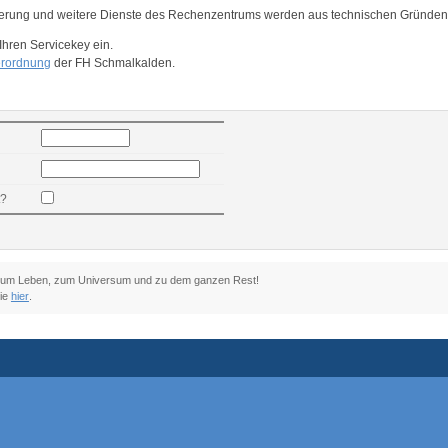
erung und weitere Dienste des Rechenzentrums werden aus technischen Gründen te
Ihren Servicekey ein.
erordnung
der FH Schmalkalden.
t?
, zum Leben, zum Universum und zu dem ganzen Rest!
Sie
hier
.