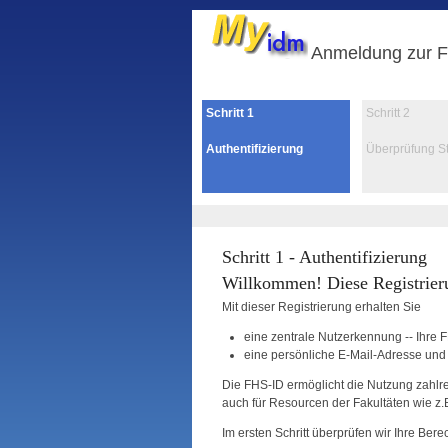
Anmeldung zur F
Schritt
1
Schritt
2
Authentifizierung
Überprüfung S
Schritt 1 - Authentifizierung
Willkommen! Diese Registrieru
Mit dieser Registrierung erhalten Sie
eine zentrale Nutzerkennung -- Ihre 
eine persönliche E-Mail-Adresse und
Die FHS-ID ermöglicht die Nutzung zahlr
auch für Resourcen der Fakultäten wie z.
Im ersten Schritt überprüfen wir Ihre Ber